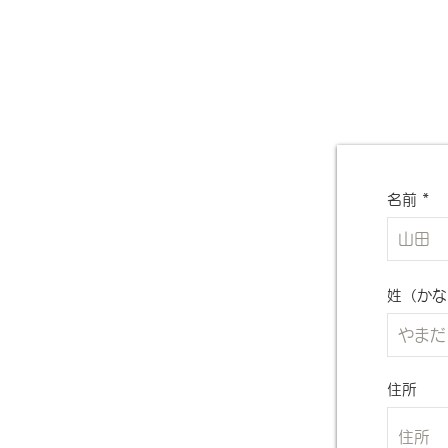
名前
姓（かな
住所