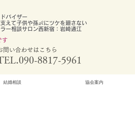
アドバイザー
支えて子供や孫👶にツケを廻さない
セラー相談サロン西新宿：岩崎通江
です
​お問い合わせはこちら
TEL.
090-8817-5961
結婚相談
協会案内